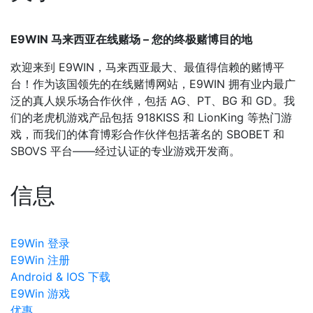
E9WIN 马来西亚在线赌场 – 您的终极赌博目的地
欢迎来到 E9WIN，马来西亚最大、最值得信赖的赌博平
台！作为该国领先的在线赌博网站，E9WIN 拥有业内最广
泛的真人娱乐场合作伙伴，包括 AG、PT、BG 和 GD。我
们的老虎机游戏产品包括 918KISS 和 LionKing 等热门游
戏，而我们的体育博彩合作伙伴包括著名的 SBOBET 和
SBOVS 平台——经过认证的专业游戏开发商。
信息
E9Win 登录
E9Win 注册
Android & IOS 下载
E9Win 游戏
优惠