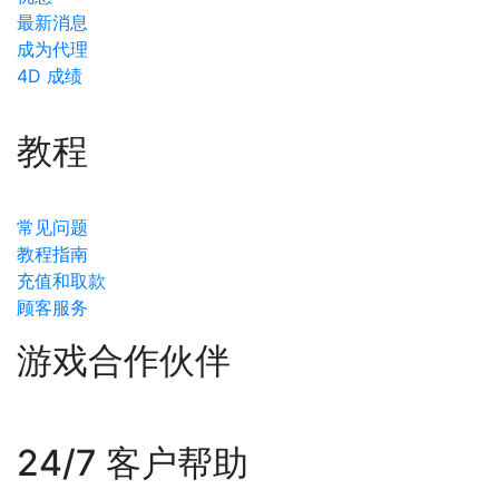
最新消息
成为代理
4D 成绩
教程
常见问题
教程指南
充值和取款
顾客服务
游戏合作伙伴
24/7 客户帮助