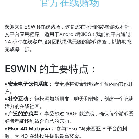
官方在线赌场
欢迎来到E9WIN在线赌场，这是您在亚洲的终极游戏和社
交平台应用程序，适用于Android和IOS！我们的平台通过
24 小时在线客户服务团队提供无缝的游戏体验，以协助您
完成每一步。
E9WIN 的主要特点：
• 安全电子钱包系统：
安全地将资金转账给平台内的其他用
户。
• 社交互动：
轻松添加新朋友、聊天和转账，创建一个充满
活力的在线社区。
• 广泛的游戏库：
享受超过 100+ 款游戏，确保每个游戏爱
好者都能找到适合自己的东西。
• Ekor 4D Malaysia：
参与“Ekor”马来西亚 8 平台的刺
激，为 4D 在线投注提供最高奖金。