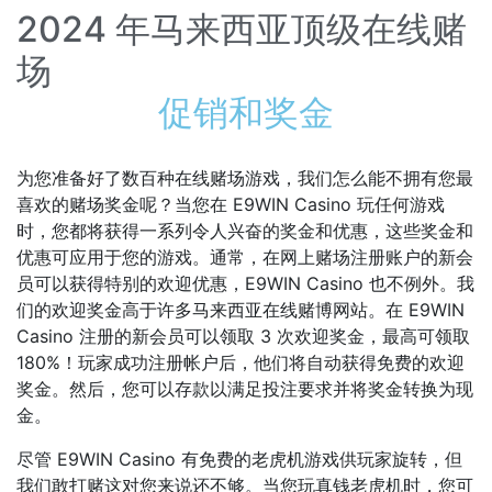
2024 年马来西亚顶级在线赌
场
促销和奖金
为您准备好了数百种在线赌场游戏，我们怎么能不拥有您最
喜欢的赌场奖金呢？当您在 E9WIN Casino 玩任何游戏
时，您都将获得一系列令人兴奋的奖金和优惠，这些奖金和
优惠可应用于您的游戏。通常，在网上赌场注册账户的新会
员可以获得特别的欢迎优惠，E9WIN Casino 也不例外。我
们的欢迎奖金高于许多马来西亚在线赌博网站。在 E9WIN
Casino 注册的新会员可以领取 3 次欢迎奖金，最高可领取
180%！玩家成功注册帐户后，他们将自动获得免费的欢迎
奖金。然后，您可以存款以满足投注要求并将奖金转换为现
金。
尽管 E9WIN Casino 有免费的老虎机游戏供玩家旋转，但
我们敢打赌这对您来说还不够。当您玩真钱老虎机时，您可