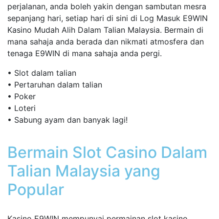
perjalanan, anda boleh yakin dengan sambutan mesra
sepanjang hari, setiap hari di sini di Log Masuk E9WIN
Kasino Mudah Alih Dalam Talian Malaysia. Bermain di
mana sahaja anda berada dan nikmati atmosfera dan
tenaga E9WIN di mana sahaja anda pergi.
• Slot dalam talian
• Pertaruhan dalam talian
• Poker
• Loteri
• Sabung ayam dan banyak lagi!
Bermain Slot Casino Dalam
Talian Malaysia yang
Popular
Kasino E9WIN mempunyai permainan slot kasino