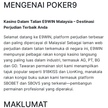
MENGENAI POKER9
Kasino Dalam Talian E9WIN Malaysia – Destinasi
Perjudian Terbaik Anda
Selamat datang ke E9WIN, platform perjudian terbesar
dan paling dipercayai di Malaysia! Sebagai laman web
perjudian dalam talian terkemuka di negara ini, E9WIN
mempunyai pelbagai rakan kongsi kasino langsung
yang paling luas dalam industri, termasuk AG, PT, BG
dan GD. Tawaran permainan slot kami menampilkan
tajuk popular seperti 918KISS dan LionKing, manakala
rakan kongsi buku sukan kami termasuk platform
SBOBET dan SBOVS yang terkenal—pembangun
permainan profesional yang diperakui.
MAKLUMAT