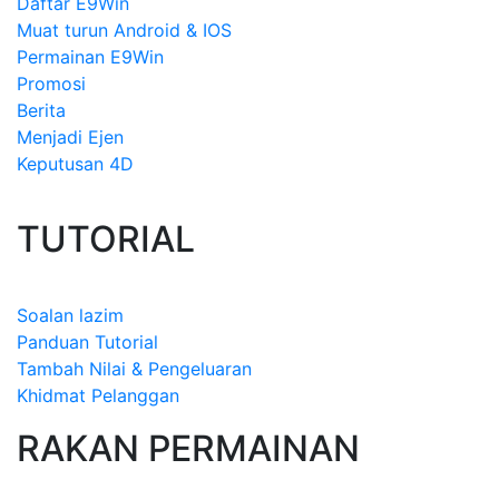
Daftar E9Win
Muat turun Android & IOS
Permainan E9Win
Promosi
Berita
Menjadi Ejen
Keputusan 4D
TUTORIAL
Soalan lazim
Panduan Tutorial
Tambah Nilai & Pengeluaran
Khidmat Pelanggan
RAKAN PERMAINAN