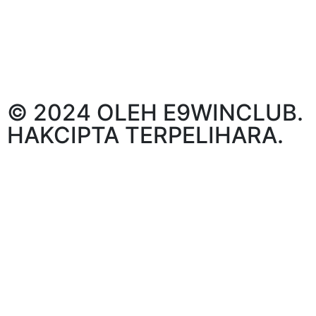
© 2024 OLEH E9WINCLUB.
HAKCIPTA TERPELIHARA.