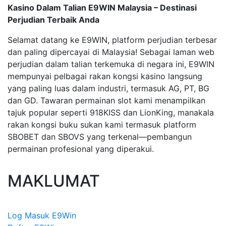
Kasino Dalam Talian E9WIN Malaysia – Destinasi
Perjudian Terbaik Anda
Selamat datang ke E9WIN, platform perjudian terbesar
dan paling dipercayai di Malaysia! Sebagai laman web
perjudian dalam talian terkemuka di negara ini, E9WIN
mempunyai pelbagai rakan kongsi kasino langsung
yang paling luas dalam industri, termasuk AG, PT, BG
dan GD. Tawaran permainan slot kami menampilkan
tajuk popular seperti 918KISS dan LionKing, manakala
rakan kongsi buku sukan kami termasuk platform
SBOBET dan SBOVS yang terkenal—pembangun
permainan profesional yang diperakui.
MAKLUMAT
Log Masuk E9Win