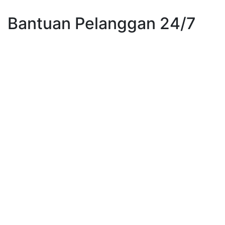
Bantuan Pelanggan 24/7