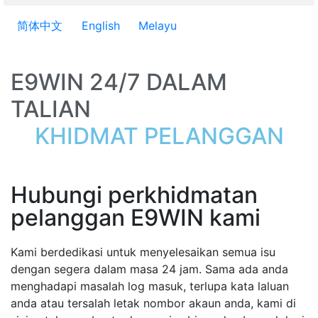
简体中文
English
Melayu
E9WIN 24/7 DALAM
TALIAN
KHIDMAT PELANGGAN
Hubungi perkhidmatan
pelanggan E9WIN kami
Kami berdedikasi untuk menyelesaikan semua isu
dengan segera dalam masa 24 jam. Sama ada anda
menghadapi masalah log masuk, terlupa kata laluan
anda atau tersalah letak nombor akaun anda, kami di