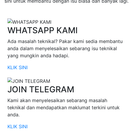
sini untuk membantu dengan isu biasa dan banyak lagi.
WHATSAPP KAMI
Ada masalah teknikal? Pakar kami sedia membantu
anda dalam menyelesaikan sebarang isu teknikal
yang mungkin anda hadapi.
KLIK SINI
JOIN TELEGRAM
Kami akan menyelesaikan sebarang masalah
teknikal dan mendapatkan maklumat terkini untuk
anda.
KLIK SINI